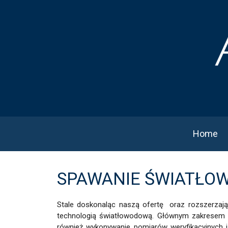
Home
SPAWANIE ŚWIATŁO
Stale doskonaląc naszą ofertę oraz rozszerzają
technologią światłowodową. Głównym zakresem t
również wykonywanie pomiarów weryfikacyjnych i 