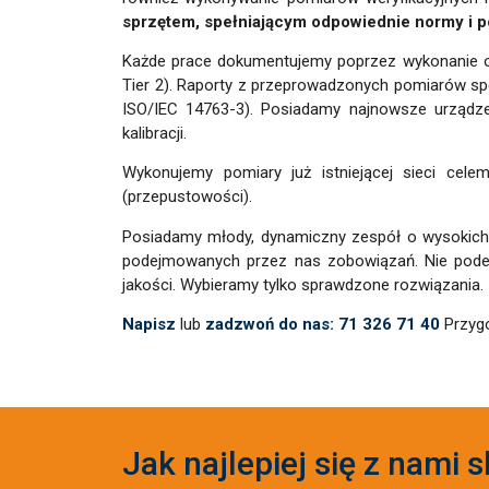
sprzętem, spełniającym odpowiednie normy i p
Każde prace dokumentujemy poprzez wykonanie od
Tier 2). Raporty z przeprowadzonych pomiarów sp
ISO/IEC 14763-3). Posiadamy najnowsze urządzen
kalibracji.
Wykonujemy pomiary już istniejącej sieci cele
(przepustowości).
Posiadamy młody, dynamiczny zespół o wysokich 
podejmowanych przez nas zobowiązań. Nie podejm
jakości. Wybieramy tylko sprawdzone rozwiązania.
Napisz
lub
zadzwoń do nas: 71 326 71 40
Przygo
Jak najlepiej się z nami